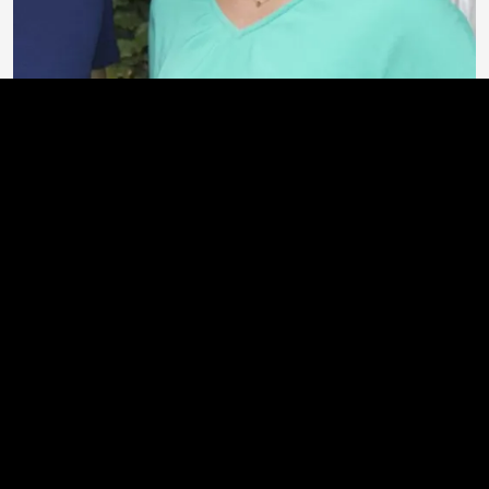
WAAR BEN JE NAAR OP ZOEK?
Bij
DorstZorg
helpen we je vooruit, of je nu zorg nodig
hebt of in beweging wilt blijven. Kies wat bij jou past: